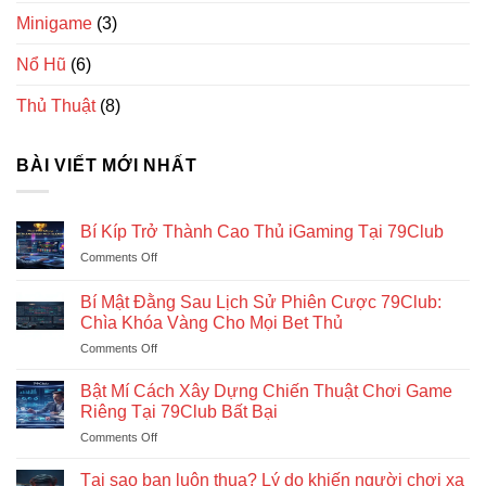
Minigame
(3)
Nổ Hũ
(6)
Thủ Thuật
(8)
BÀI VIẾT MỚI NHẤT
Bí Kíp Trở Thành Cao Thủ iGaming Tại 79Club
on
Comments Off
Bí
Kíp
Bí Mật Đằng Sau Lịch Sử Phiên Cược 79Club:
Trở
Chìa Khóa Vàng Cho Mọi Bet Thủ
Thành
on
Comments Off
Cao
Bí
Thủ
Mật
iGaming
Bật Mí Cách Xây Dựng Chiến Thuật Chơi Game
Đằng
Tại
Riêng Tại 79Club Bất Bại
Sau
79Club
on
Comments Off
Lịch
Bật
Sử
Mí
Phiên
Tại sao bạn luôn thua? Lý do khiến người chơi xa