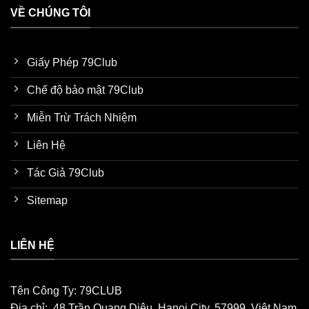
VỀ CHÚNG TÔI
Giấy Phép 79Club
Chế độ bảo mật 79Club
Miễn Trừ Trách Nhiệm
Liên Hệ
Tác Giả 79Club
Sitemap
LIÊN HỆ
Tên Công Ty: 79CLUB
Địa chỉ: 48 Trần Quang Diệu, Hanoi City, 57999, Việt Nam