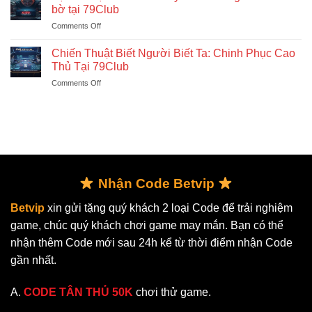
Cách
Cược
bờ tại 79Club
Xây
79Club:
on
Comments Off
Dựng
Chìa
Tại
Chiến
Khóa
sao
Thuật
Chiến Thuật Biết Người Biết Ta: Chinh Phục Cao
Vàng
bạn
Chơi
Thủ Tại 79Club
Cho
luôn
Game
Mọi
on
Comments Off
thua?
Riêng
Bet
Chiến
Lý
Tại
Thủ
Thuật
do
79Club
Biết
khiến
Bất
Người
người
Bại
Biết
chơi
Ta:
xa
Chinh
bờ
Phục
tại
Nhận Code Betvip
Cao
79Club
Thủ
Betvip
xin gửi tặng quý khách 2 loại Code để trải nghiệm
Tại
game, chúc quý khách chơi game may mắn. Bạn có thể
79Club
nhận thêm Code mới sau 24h kể từ thời điểm nhận Code
gần nhất.
A.
CODE TÂN THỦ 50K
chơi thử game.