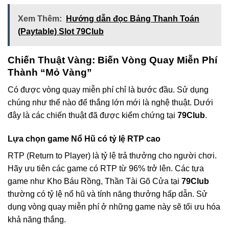
Xem Thêm:
Hướng dẫn đọc Bảng Thanh Toán
(Paytable) Slot 79Club
Chiến Thuật Vàng: Biến Vòng Quay Miễn Phí
Thành “Mỏ Vàng”
Có được vòng quay miễn phí chỉ là bước đầu. Sử dụng
chúng như thế nào để thắng lớn mới là nghệ thuật. Dưới
đây là các chiến thuật đã được kiểm chứng tại
79Club
.
Lựa chọn game Nổ Hũ có tỷ lệ RTP cao
RTP (Return to Player) là tỷ lệ trả thưởng cho người chơi.
Hãy ưu tiên các game có RTP từ 96% trở lên. Các tựa
game như Kho Báu Rồng, Thần Tài Gõ Cửa tại
79Club
thường có tỷ lệ nổ hũ và tính năng thưởng hấp dẫn. Sử
dụng vòng quay miễn phí ở những game này sẽ tối ưu hóa
khả năng thắng.