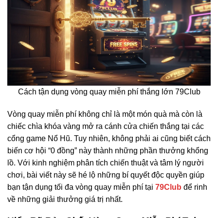
Cách tận dụng vòng quay miễn phí thắng lớn 79Club
Vòng quay miễn phí không chỉ là một món quà mà còn là
chiếc chìa khóa vàng mở ra cánh cửa chiến thắng tại các
cổng game Nổ Hũ. Tuy nhiên, không phải ai cũng biết cách
biến cơ hội “0 đồng” này thành những phần thưởng khổng
lồ. Với kinh nghiệm phân tích chiến thuật và tâm lý người
chơi, bài viết này sẽ hé lộ những bí quyết độc quyền giúp
bạn tận dụng tối đa vòng quay miễn phí tại
79Club
để rinh
về những giải thưởng giá trị nhất.