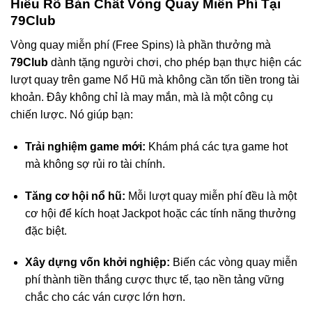
Hiểu Rõ Bản Chất Vòng Quay Miễn Phí Tại
79Club
Vòng quay miễn phí (Free Spins) là phần thưởng mà
79Club
dành tặng người chơi, cho phép bạn thực hiện các
lượt quay trên game Nổ Hũ mà không cần tốn tiền trong tài
khoản. Đây không chỉ là may mắn, mà là một công cụ
chiến lược. Nó giúp bạn:
Trải nghiệm game mới:
Khám phá các tựa game hot
mà không sợ rủi ro tài chính.
Tăng cơ hội nổ hũ:
Mỗi lượt quay miễn phí đều là một
cơ hội để kích hoạt Jackpot hoặc các tính năng thưởng
đặc biệt.
Xây dựng vốn khởi nghiệp:
Biến các vòng quay miễn
phí thành tiền thắng cược thực tế, tạo nền tảng vững
chắc cho các ván cược lớn hơn.