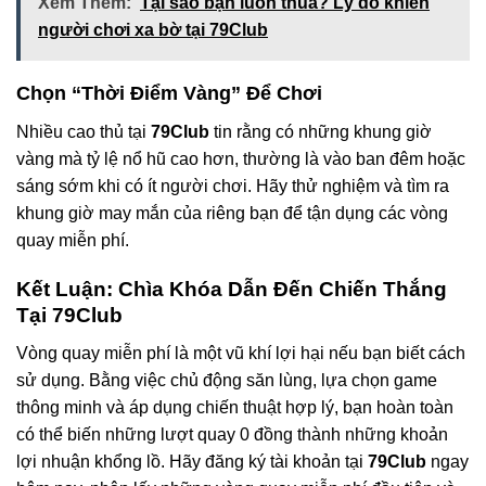
Xem Thêm:
Tại sao bạn luôn thua? Lý do khiến
người chơi xa bờ tại 79Club
Chọn “Thời Điểm Vàng” Để Chơi
Nhiều cao thủ tại
79Club
tin rằng có những khung giờ
vàng mà tỷ lệ nổ hũ cao hơn, thường là vào ban đêm hoặc
sáng sớm khi có ít người chơi. Hãy thử nghiệm và tìm ra
khung giờ may mắn của riêng bạn để tận dụng các vòng
quay miễn phí.
Kết Luận: Chìa Khóa Dẫn Đến Chiến Thắng
Tại 79Club
Vòng quay miễn phí là một vũ khí lợi hại nếu bạn biết cách
sử dụng. Bằng việc chủ động săn lùng, lựa chọn game
thông minh và áp dụng chiến thuật hợp lý, bạn hoàn toàn
có thể biến những lượt quay 0 đồng thành những khoản
lợi nhuận khổng lồ. Hãy đăng ký tài khoản tại
79Club
ngay