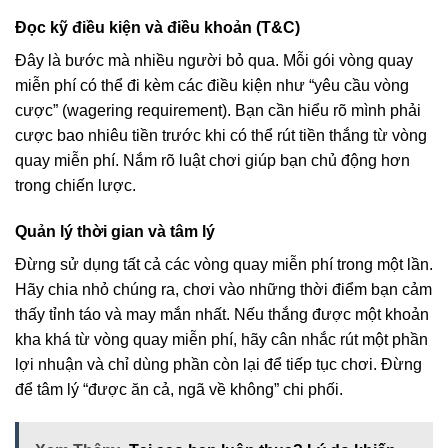
Đọc kỹ điều kiện và điều khoản (T&C)
Đây là bước mà nhiều người bỏ qua. Mỗi gói vòng quay
miễn phí có thể đi kèm các điều kiện như “yêu cầu vòng
cược” (wagering requirement). Bạn cần hiểu rõ mình phải
cược bao nhiêu tiền trước khi có thể rút tiền thắng từ vòng
quay miễn phí. Nắm rõ luật chơi giúp bạn chủ động hơn
trong chiến lược.
Quản lý thời gian và tâm lý
Đừng sử dụng tất cả các vòng quay miễn phí trong một lần.
Hãy chia nhỏ chúng ra, chơi vào những thời điểm bạn cảm
thấy tỉnh táo và may mắn nhất. Nếu thắng được một khoản
kha khá từ vòng quay miễn phí, hãy cân nhắc rút một phần
lợi nhuận và chỉ dùng phần còn lại để tiếp tục chơi. Đừng
để tâm lý “được ăn cả, ngã về không” chi phối.