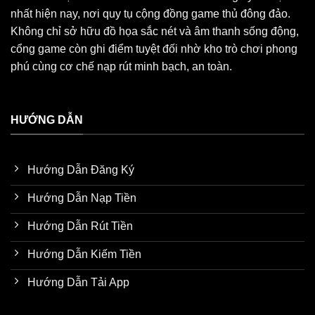
nhất hiện nay, nơi quy tụ cộng đồng game thủ đông đảo.
Không chỉ sở hữu đồ họa sắc nét và âm thanh sống động,
cổng game còn ghi điểm tuyệt đối nhờ kho trò chơi phong
phú cùng cơ chế nạp rút minh bạch, an toàn.
HƯỚNG DẪN
Hướng Dẫn Đăng Ký
Hướng Dẫn Nạp Tiền
Hướng Dẫn Rút Tiền
Hướng Dẫn Kiếm Tiền
Hướng Dẫn Tải App