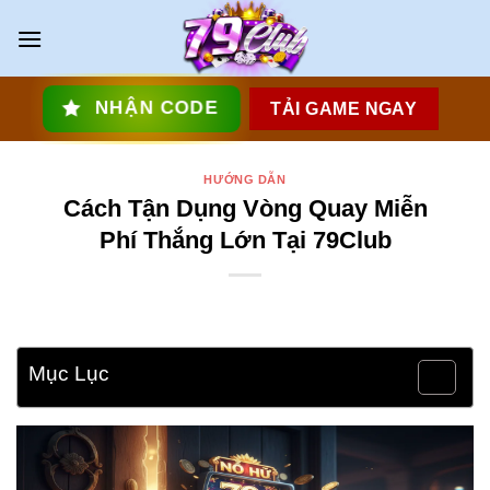
Skip
to
content
NHẬN CODE
TẢI GAME NGAY
HƯỚNG DẪN
Cách Tận Dụng Vòng Quay Miễn
Phí Thắng Lớn Tại 79Club
Mục Lục