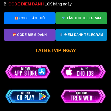
B.
CODE ĐIỂM DANH
10K hàng ngày.
CODE TÂN THỦ
TÂN THỦ TELEGRAM
CODE ĐIỂM DANH
ĐIỂM DANH TELEGRAM
TẢI BETVIP NGAY