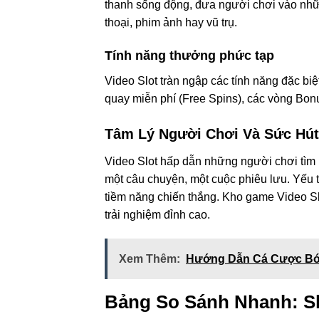
thanh sống động, đưa người chơi vào nhữn
thoại, phim ảnh hay vũ trụ.
Tính năng thưởng phức tạp
Video Slot tràn ngập các tính năng đặc biệ
quay miễn phí (Free Spins), các vòng Bonu
Tâm Lý Người Chơi Và Sức Hút
Video Slot hấp dẫn những người chơi tìm k
một câu chuyện, một cuộc phiêu lưu. Yếu t
tiềm năng chiến thắng. Kho game Video Sl
trải nghiệm đỉnh cao.
Xem Thêm:
Hướng Dẫn Cá Cược Bón
Bảng So Sánh Nhanh: Slo