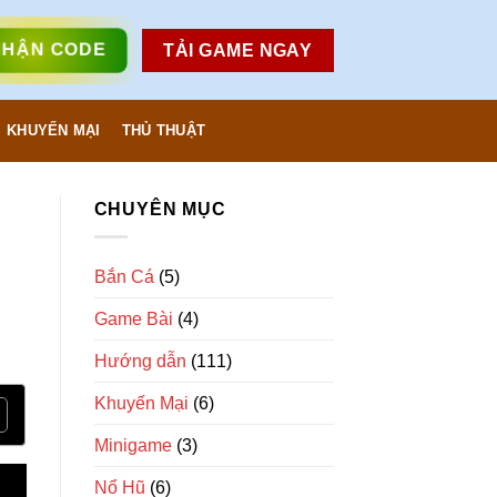
NHẬN CODE
TẢI GAME NGAY
KHUYẾN MẠI
THỦ THUẬT
CHUYÊN MỤC
Bắn Cá
(5)
Game Bài
(4)
Hướng dẫn
(111)
Khuyến Mại
(6)
Minigame
(3)
Nổ Hũ
(6)