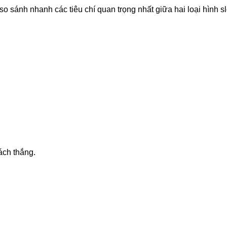
 sánh nhanh các tiêu chí quan trọng nhất giữa hai loại hình sl
ách thắng.