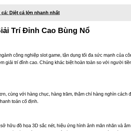
cá: Diệt cá lớn nhanh nhất
iải Trí Đỉnh Cao Bùng Nổ
 ngành công nghiệp slot game, tận dụng tối đa sức mạnh của c
ệm giải trí đỉnh cao. Chúng khác biệt hoàn toàn so với người tiề
ơn, cùng với hàng chục, hàng trăm, thậm chí hàng nghìn cách 
hanh toán cố định.
ot sở hữu đồ họa 3D sắc nét, hiệu ứng hình ảnh mãn nhãn và âm