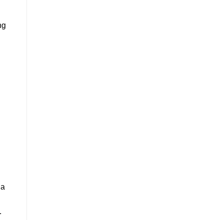
79Club
ng
ủa
.