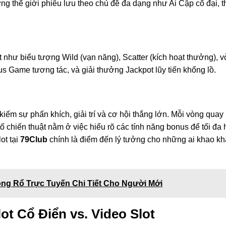
g thế giới phiêu lưu theo chủ đề đa dạng như Ai Cập cổ đại, t
t như biểu tượng Wild (vạn năng), Scatter (kích hoạt thưởng), 
s Game tương tác, và giải thưởng Jackpot lũy tiến khổng lồ.
iếm sự phấn khích, giải trí và cơ hội thắng lớn. Mỗi vòng quay 
ố chiến thuật nằm ở việc hiểu rõ các tính năng bonus để tối đa
ot tại
79Club
chính là điểm đến lý tưởng cho những ai khao kh
g Rổ Trực Tuyến Chi Tiết Cho Người Mới
t Cổ Điển vs. Video Slot