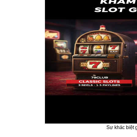
Sự khác biệt 