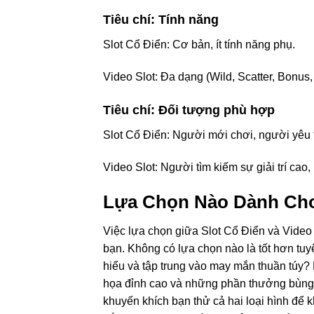
Tiêu chí: Tính năng
Slot Cổ Điển: Cơ bản, ít tính năng phụ.
Video Slot: Đa dạng (Wild, Scatter, Bonus,
Tiêu chí: Đối tượng phù hợp
Slot Cổ Điển: Người mới chơi, người yêu 
Video Slot: Người tìm kiếm sự giải trí cao
Lựa Chọn Nào Dành Cho
Việc lựa chọn giữa Slot Cổ Điển và Video
bạn. Không có lựa chọn nào là tốt hơn tuy
hiểu và tập trung vào may mắn thuần túy? 
họa đỉnh cao và những phần thưởng bùng n
khuyến khích bạn thử cả hai loại hình để 