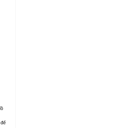
đồ
 để