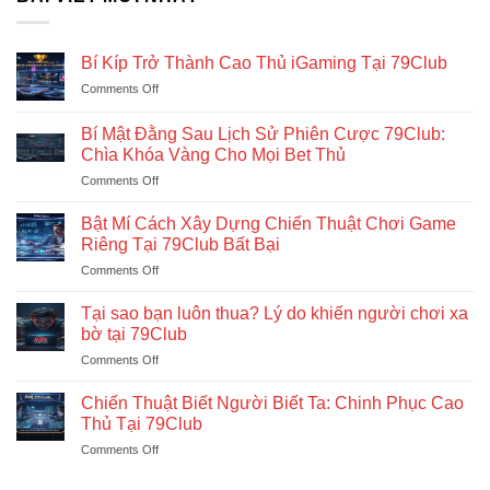
Bí Kíp Trở Thành Cao Thủ iGaming Tại 79Club
on
Comments Off
Bí
Kíp
Bí Mật Đằng Sau Lịch Sử Phiên Cược 79Club:
Trở
Chìa Khóa Vàng Cho Mọi Bet Thủ
Thành
on
Comments Off
Cao
Bí
Thủ
Mật
iGaming
Bật Mí Cách Xây Dựng Chiến Thuật Chơi Game
Đằng
Tại
Riêng Tại 79Club Bất Bại
Sau
79Club
on
Comments Off
Lịch
Bật
Sử
Mí
Phiên
Tại sao bạn luôn thua? Lý do khiến người chơi xa
Cách
Cược
bờ tại 79Club
Xây
79Club:
on
Comments Off
Dựng
Chìa
Tại
Chiến
Khóa
sao
Thuật
Chiến Thuật Biết Người Biết Ta: Chinh Phục Cao
Vàng
bạn
Chơi
Thủ Tại 79Club
Cho
luôn
Game
Mọi
on
Comments Off
thua?
Riêng
Bet
Chiến
Lý
Tại
Thủ
Thuật
do