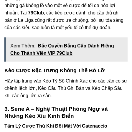
những gã khổng lồ vào một vé cược để tối đa hóa lợi
nhuận. Tại
79Club
, các kèo cược dành cho cầu thủ ghi
bàn ở La Liga cũng rất được ưa chuộng, bởi sự tỏa sáng
của các siêu sao luôn là một yếu tố có thể dự đoán.
Xem Thêm:
Đặc Quyền Đẳng Cấp Dành Riêng
Cho Thành Viên VIP 79Club
Kèo Cược Đặc Trưng Không Thể Bỏ Lỡ
Hãy tập trung vào Kèo Tỷ Số Chính Xác cho các trận có sự
chênh lệch lớn, Kèo Cầu Thủ Ghi Bàn và Kèo Chấp Sâu
khi các ông lớn ra sân.
3. Serie A – Nghệ Thuật Phòng Ngự và
Những Kèo Xỉu Kinh Điển
Tâm Lý Cược Thủ Khi Đối Mặt Với Catenaccio