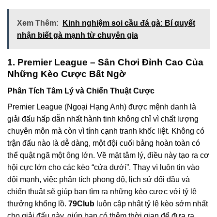
Xem Thêm:
Kinh nghiệm soi cầu đá gà: Bí quyết
nhận biết gà mạnh từ chuyên gia
1. Premier League – Sân Chơi Đỉnh Cao Của
Những Kèo Cược Bất Ngờ
Phân Tích Tâm Lý và Chiến Thuật Cược
Premier League (Ngoại Hạng Anh) được mệnh danh là
giải đấu hấp dẫn nhất hành tinh không chỉ vì chất lượng
chuyên môn mà còn vì tính cạnh tranh khốc liệt. Không có
trận đấu nào là dễ dàng, một đội cuối bảng hoàn toàn có
thể quật ngã một ông lớn. Về mặt tâm lý, điều này tạo ra cơ
hội cực lớn cho các kèo “cửa dưới”. Thay vì luôn tin vào
đội mạnh, việc phân tích phong độ, lịch sử đối đầu và
chiến thuật sẽ giúp bạn tìm ra những kèo cược với tỷ lệ
thưởng khổng lồ.
79Club
luôn cập nhật tỷ lệ kèo sớm nhất
cho giải đấu này, giúp bạn có thêm thời gian để đưa ra