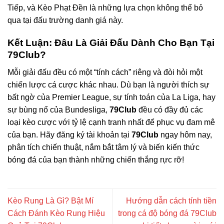
Tiếp, và Kèo Phạt Đền là những lựa chọn không thể bỏ
qua tại đấu trường danh giá này.
Kết Luận: Đâu Là Giải Đấu Dành Cho Bạn Tại
79Club
?
Mỗi giải đấu đều có một “tính cách” riêng và đòi hỏi một
chiến lược cá cược khác nhau. Dù bạn là người thích sự
bất ngờ của Premier League, sự tính toán của La Liga, hay
sự bùng nổ của Bundesliga,
79Club
đều có đầy đủ các
loại kèo cược với tỷ lệ cạnh tranh nhất để phục vụ đam mê
của bạn. Hãy đăng ký tài khoản tại
79Club
ngay hôm nay,
phân tích chiến thuật, nắm bắt tâm lý và biến kiến thức
bóng đá của bạn thành những chiến thắng rực rỡ!
Kèo Rung Là Gì? Bật Mí
Hướng dẫn cách tính tiền
Cách Đánh Kèo Rung Hiệu
trong cá độ bóng đá 79Club