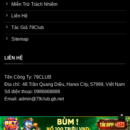
Miễn Trừ Trách Nhiệm
Liên Hệ
Tác Giả 79Club
Sitemap
LIÊN HỆ
Tên Công Ty: 79CLUB
Địa chỉ: 48 Trần Quang Diệu, Hanoi City, 57999, Việt Nam
Số điện thoại: 0986668888
Email: admin@79club.gb.net
×