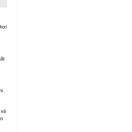
chơi
uật
hi
 và
ạn