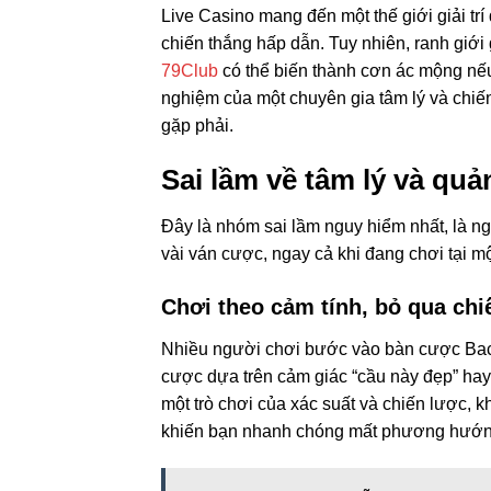
Live Casino mang đến một thế giới giải trí
chiến thắng hấp dẫn. Tuy nhiên, ranh giới 
79Club
có thể biến thành cơn ác mộng nếu
nghiệm của một chuyên gia tâm lý và chiế
gặp phải.
Sai lầm về tâm lý và quản
Đây là nhóm sai lầm nguy hiểm nhất, là ng
vài ván cược, ngay cả khi đang chơi tại 
Chơi theo cảm tính, bỏ qua chi
Nhiều người chơi bước vào bàn cược Bacca
cược dựa trên cảm giác “cầu này đẹp” hay “
một trò chơi của xác suất và chiến lược, 
khiến bạn nhanh chóng mất phương hướng