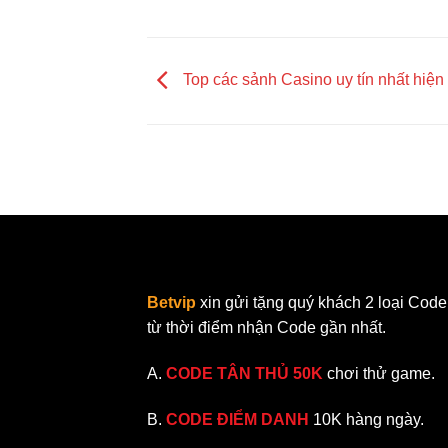
Top các sảnh Casino uy tín nhất hiện
Betvip
xin gửi tặng quý khách 2 loại Co
từ thời điểm nhận Code gần nhất.
A.
CODE TÂN THỦ 50K
chơi thử game.
B.
CODE ĐIỂM DANH
10K hàng ngày.