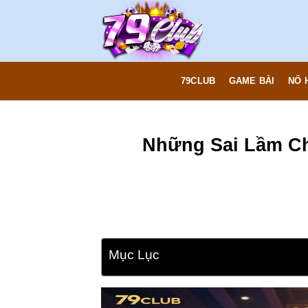
Skip
to
content
79CLUB
GAME BÀI
NỔ 
Những Sai Lầm Ch
Mục Lục