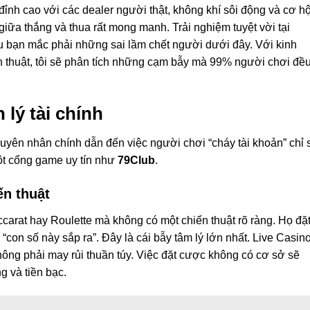
 đỉnh cao với các dealer người thật, không khí sôi động và cơ hộ
giữa thắng và thua rất mong manh. Trải nghiệm tuyệt vời tại
 bạn mắc phải những sai lầm chết người dưới đây. Với kinh
n thuật, tôi sẽ phân tích những cạm bẫy mà 99% người chơi đề
 lý tài chính
uyên nhân chính dẫn đến việc người chơi “cháy tài khoản” chỉ 
một cổng game uy tín như
79Club
.
ến thuật
rat hay Roulette mà không có một chiến thuật rõ ràng. Họ đặ
con số này sắp ra”. Đây là cái bẫy tâm lý lớn nhất. Live Casino
không phải may rủi thuần túy. Việc đặt cược không có cơ sở sẽ
 và tiền bạc.