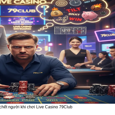
chết người khi chơi Live Casino 79Club