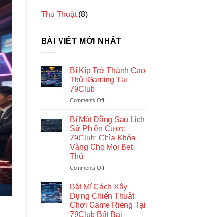
Thủ Thuật
(8)
BÀI VIẾT MỚI NHẤT
Bí Kíp Trở Thành Cao
Thủ iGaming Tại
79Club
on
Comments Off
Bí
Kíp
Bí Mật Đằng Sau Lịch
Trở
Sử Phiên Cược
Thành
79Club: Chìa Khóa
Cao
Vàng Cho Mọi Bet
Thủ
Thủ
iGaming
Tại
on
Comments Off
79Club
Bí
Mật
Bật Mí Cách Xây
Đằng
Dựng Chiến Thuật
Sau
Chơi Game Riêng Tại
Lịch
79Club Bất Bại
Sử