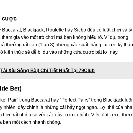
ệ cược
Baccarat, Blackjack, Roulette hay Sicbo đều có luật chơi và tỷ 
à tham gia vào một trò chơi mà bạn không hiểu rõ. Ví dụ, trong
trả thưởng rất cao (1 ăn 8) nhưng xác suất thắng lại cực kỳ thấp
có kiến thức sẽ dễ bị dụ vào những cửa cược bất lợi này.
ài Xỉu Sòng Bài) Chi Tiết Nhất Tại 79Club
ide Bet)
r Pair” trong Baccarat hay “Perfect Pairs” trong Blackjack luô
y nhiên, đây chính là những cái bẫy ngọt ngào. Lợi thế của nhà
 hơn rất nhiều so với các cửa cược chính. Việc đặt cược thư
a bạn một cách nhanh chóng.