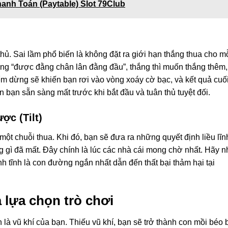
nh Toán (Paytable) Slot 79Club
hủ. Sai lầm phổ biến là không đặt ra giới hạn thắng thua cho m
ng “được đằng chân lân đằng đầu”, thắng thì muốn thắng thêm,
ểm dừng sẽ khiến bạn rơi vào vòng xoáy cờ bạc, và kết quả cuố
ền bạn sẵn sàng mất trước khi bắt đầu và tuân thủ tuyệt đối.
ợc (Tilt)
u một chuỗi thua. Khi đó, bạn sẽ đưa ra những quyết định liều lĩn
g gì đã mất. Đây chính là lúc các nhà cái mong chờ nhất. Hãy 
h tĩnh là con đường ngắn nhất dẫn đến thất bại thảm hại tại
à lựa chọn trò chơi
h là vũ khí của bạn. Thiếu vũ khí, bạn sẽ trở thành con mồi béo 