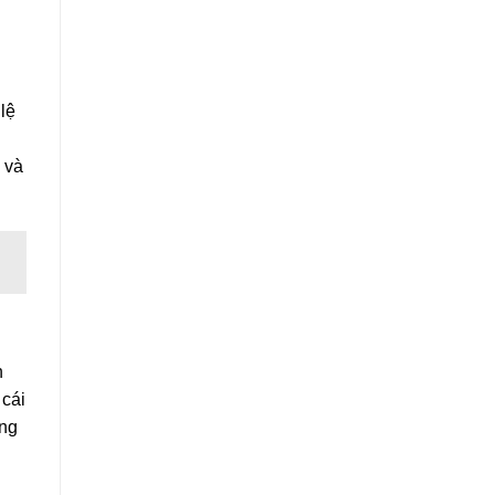
lệ
 và
n
 cái
ờng