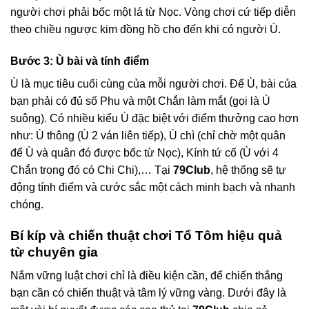
người chơi phải bốc một lá từ Nọc. Vòng chơi cứ tiếp diễn
theo chiều ngược kim đồng hồ cho đến khi có người Ù.
Bước 3: Ù bài và tính điểm
Ù là mục tiêu cuối cùng của mỗi người chơi. Để Ù, bài của
bạn phải có đủ số Phu và một Chắn làm mắt (gọi là Ù
suông). Có nhiều kiểu Ù đặc biệt với điểm thưởng cao hơn
như: Ù thông (Ù 2 ván liên tiếp), Ù chì (chỉ chờ một quân
để Ù và quân đó được bốc từ Nọc), Kính tứ cố (Ù với 4
Chắn trong đó có Chi Chi),… Tại
79Club
, hệ thống sẽ tự
động tính điểm và cước sắc một cách minh bạch và nhanh
chóng.
Bí kíp và chiến thuật chơi Tổ Tôm hiệu quả
từ chuyên gia
Nắm vững luật chơi chỉ là điều kiện cần, để chiến thắng
bạn cần có chiến thuật và tâm lý vững vàng. Dưới đây là