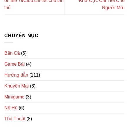
online 79Club chi tiết cho tân
Khơ Cực Chi Tiết Cho
thủ
Người Mới
CHUYÊN MỤC
Bắn Cá
(5)
Game Bài
(4)
Hướng dẫn
(111)
Khuyến Mại
(6)
Minigame
(3)
Nổ Hũ
(6)
Thủ Thuật
(8)