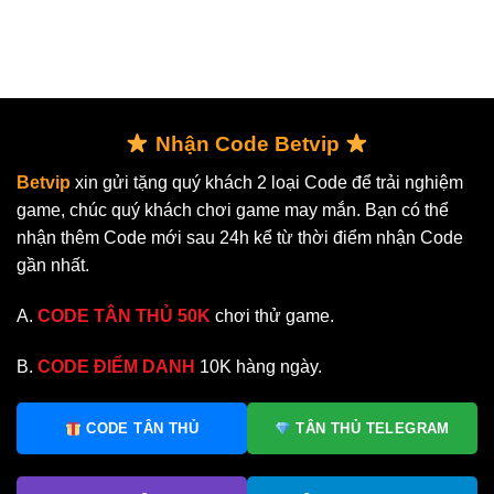
Chiến
Lý
Tại
Thủ
Thuật
do
79Club
Biết
khiến
Bất
Người
người
Bại
Biết
chơi
Ta:
xa
Chinh
bờ
Phục
tại
Nhận Code Betvip
Cao
79Club
Thủ
Betvip
xin gửi tặng quý khách 2 loại Code để trải nghiệm
Tại
game, chúc quý khách chơi game may mắn. Bạn có thể
79Club
nhận thêm Code mới sau 24h kể từ thời điểm nhận Code
gần nhất.
A.
CODE TÂN THỦ 50K
chơi thử game.
B.
CODE ĐIỂM DANH
10K hàng ngày.
CODE TÂN THỦ
TÂN THỦ TELEGRAM