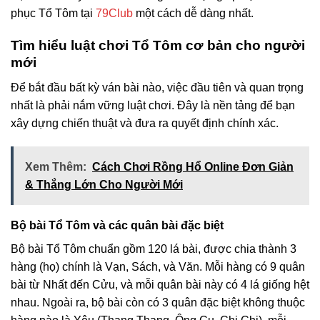
phục Tổ Tôm tại
79Club
một cách dễ dàng nhất.
Tìm hiểu luật chơi Tổ Tôm cơ bản cho người
mới
Để bắt đầu bất kỳ ván bài nào, việc đầu tiên và quan trọng
nhất là phải nắm vững luật chơi. Đây là nền tảng để bạn
xây dựng chiến thuật và đưa ra quyết định chính xác.
Xem Thêm:
Cách Chơi Rồng Hổ Online Đơn Giản
& Thắng Lớn Cho Người Mới
Bộ bài Tổ Tôm và các quân bài đặc biệt
Bộ bài Tổ Tôm chuẩn gồm 120 lá bài, được chia thành 3
hàng (họ) chính là Vạn, Sách, và Văn. Mỗi hàng có 9 quân
bài từ Nhất đến Cửu, và mỗi quân bài này có 4 lá giống hệt
nhau. Ngoài ra, bộ bài còn có 3 quân đặc biệt không thuộc