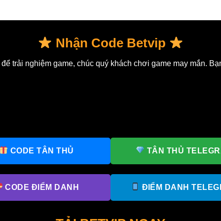
Nhận Code Betvip
de để trải nghiệm game, chúc quý khách chơi game may mắn. B
CODE TÂN THỦ
TÂN THỦ TELEG
CODE ĐIỂM DANH
ĐIỂM DANH TELE