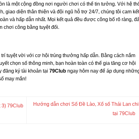
n là một cộng đồng nơi người chơi có thể tin tưởng. Với hệ th
h, giao diện thân thiện và đội ngũ hỗ trợ 24/7, chúng tôi cam kế
toàn và hấp dẫn nhất. Mọi kết quả đều được công bố rõ ràng, 
n chơi công bằng tuyệt đối.
 trí tuyệt vời với cơ hội trúng thưởng hấp dẫn. Bằng cách nắm
uyết chọn số thông minh, bạn hoàn toàn có thể gia tăng cơ hội
 đăng ký tài khoản tại
79Club
ngay hôm nay để áp dụng nhữn
 số may mắn!
Hướng dẫn chơi Số Đề Lào, Xổ số Thái Lan chi 
 3) 79Club
tại 79Club