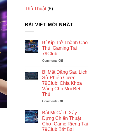
Thủ Thuật
(8)
BÀI VIẾT MỚI NHẤT
Bí Kíp Trở Thành Cao
Thủ iGaming Tại
79Club
on
Comments Off
Bí
Kíp
Bí Mật Đằng Sau Lịch
Trở
Sử Phiên Cược
Thành
79Club: Chìa Khóa
Cao
Vàng Cho Mọi Bet
Thủ
Thủ
iGaming
Tại
on
Comments Off
79Club
Bí
Mật
Bật Mí Cách Xây
Đằng
Dựng Chiến Thuật
Sau
Chơi Game Riêng Tại
Lịch
79Club Bất Bại
Sử