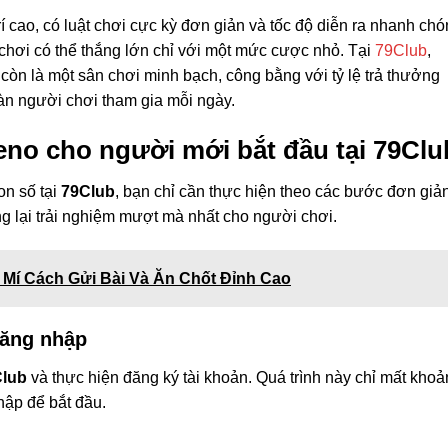
rí cao, có luật chơi cực kỳ đơn giản và tốc độ diễn ra nhanh chó
hơi có thể thắng lớn chỉ với một mức cược nhỏ. Tại
79Club
,
 còn là một sân chơi minh bạch, công bằng với tỷ lệ trả thưởng
gàn người chơi tham gia mỗi ngày.
no cho người mới bắt đầu tại 79Clu
on số tại
79Club
, bạn chỉ cần thực hiện theo các bước đơn giả
g lại trải nghiệm mượt mà nhất cho người chơi.
 Mí Cách Gửi Bài Và Ăn Chốt Đỉnh Cao
đăng nhập
lub
và thực hiện đăng ký tài khoản. Quá trình này chỉ mất kho
hập để bắt đầu.