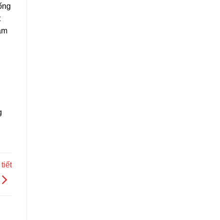
ống
t
đảm
g
tiết