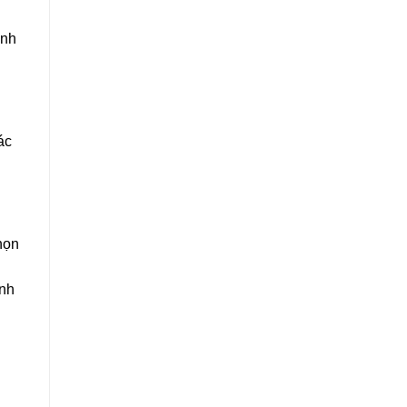
79Club
anh
ác
họn
ành