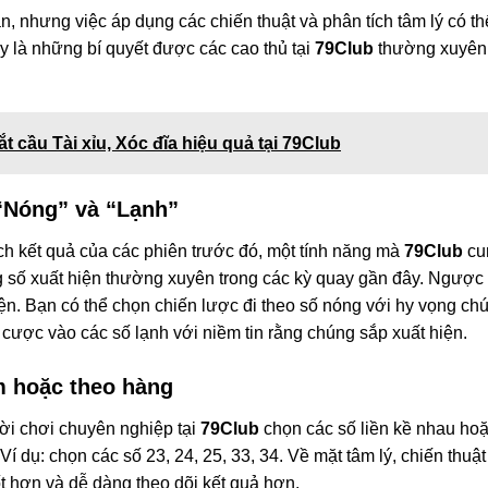
 nhưng việc áp dụng các chiến thuật và phân tích tâm lý có th
y là những bí quyết được các cao thủ tại
79Club
thường xuyên
t cầu Tài xỉu, Xóc đĩa hiệu quả tại 79Club
 “Nóng” và “Lạnh”
ch kết quả của các phiên trước đó, một tính năng mà
79Club
cu
ng số xuất hiện thường xuyên trong các kỳ quay gần đây. Ngược l
iện. Bạn có thể chọn chiến lược đi theo số nóng với hy vọng ch
t cược vào các số lạnh với niềm tin rằng chúng sắp xuất hiện.
 hoặc theo hàng
ười chơi chuyên nghiệp tại
79Club
chọn các số liền kề nhau ho
í dụ: chọn các số 23, 24, 25, 33, 34. Về mặt tâm lý, chiến thuật
t hơn và dễ dàng theo dõi kết quả hơn.