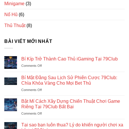
Minigame
(3)
Nổ Hũ
(6)
Thủ Thuật
(8)
BÀI VIẾT MỚI NHẤT
Bí Kíp Trở Thành Cao Thủ iGaming Tại 79Club
on
Comments Off
Bí
Kíp
Bí Mật Đằng Sau Lịch Sử Phiên Cược 79Club:
Trở
Chìa Khóa Vàng Cho Mọi Bet Thủ
Thành
on
Comments Off
Cao
Bí
Thủ
Mật
iGaming
Bật Mí Cách Xây Dựng Chiến Thuật Chơi Game
Đằng
Tại
Riêng Tại 79Club Bất Bại
Sau
79Club
on
Comments Off
Lịch
Bật
Sử
Mí
Phiên
Tại sao bạn luôn thua? Lý do khiến người chơi xa
Cách
Cược