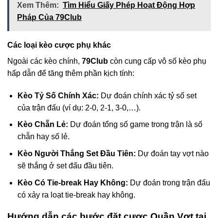
Xem Thêm:
Tìm Hiểu Giấy Phép Hoạt Động Hợp
Pháp Của 79Club
Các loại kèo cược phụ khác
Ngoài các kèo chính,
79Club
còn cung cấp vô số kèo phụ
hấp dẫn để tăng thêm phần kịch tính:
Kèo Tỷ Số Chính Xác:
Dự đoán chính xác tỷ số set
của trận đấu (ví dụ: 2-0, 2-1, 3-0,…).
Kèo Chẵn Lẻ:
Dự đoán tổng số game trong trận là số
chẵn hay số lẻ.
Kèo Người Thắng Set Đầu Tiên:
Dự đoán tay vợt nào
sẽ thắng ở set đấu đầu tiên.
Kèo Có Tie-break Hay Không:
Dự đoán trong trận đấu
có xảy ra loạt tie-break hay không.
Hướng dẫn các bước đặt cược Quần Vợt tại