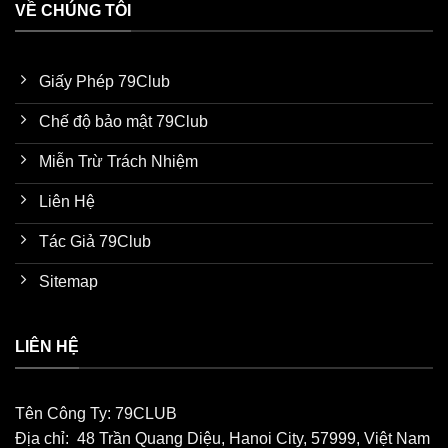
VỀ CHÚNG TÔI
Giấy Phép 79Club
Chế độ bảo mật 79Club
Miễn Trừ Trách Nhiệm
Liên Hệ
Tác Giả 79Club
Sitemap
LIÊN HỆ
Tên Công Ty: 79CLUB
Địa chỉ: 48 Trần Quang Diệu, Hanoi City, 57999, Việt Nam