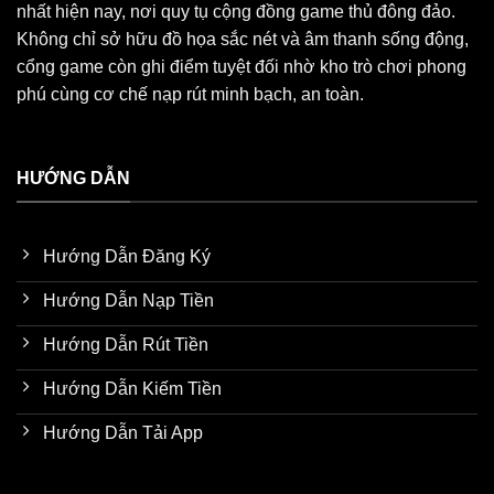
nhất hiện nay, nơi quy tụ cộng đồng game thủ đông đảo.
Không chỉ sở hữu đồ họa sắc nét và âm thanh sống động,
cổng game còn ghi điểm tuyệt đối nhờ kho trò chơi phong
phú cùng cơ chế nạp rút minh bạch, an toàn.
HƯỚNG DẪN
Hướng Dẫn Đăng Ký
Hướng Dẫn Nạp Tiền
Hướng Dẫn Rút Tiền
Hướng Dẫn Kiếm Tiền
Hướng Dẫn Tải App