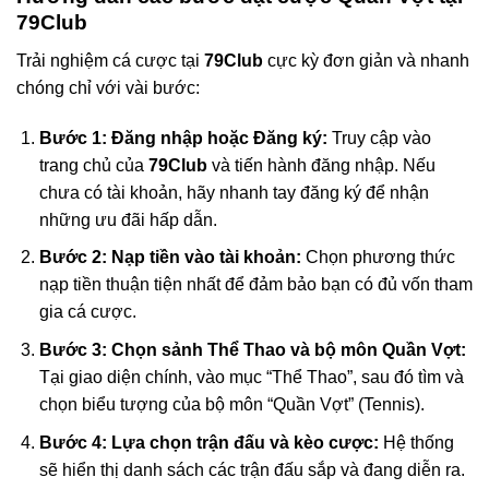
79Club
Trải nghiệm cá cược tại
79Club
cực kỳ đơn giản và nhanh
chóng chỉ với vài bước:
Bước 1: Đăng nhập hoặc Đăng ký:
Truy cập vào
trang chủ của
79Club
và tiến hành đăng nhập. Nếu
chưa có tài khoản, hãy nhanh tay đăng ký để nhận
những ưu đãi hấp dẫn.
Bước 2: Nạp tiền vào tài khoản:
Chọn phương thức
nạp tiền thuận tiện nhất để đảm bảo bạn có đủ vốn tham
gia cá cược.
Bước 3: Chọn sảnh Thể Thao và bộ môn Quần Vợt:
Tại giao diện chính, vào mục “Thể Thao”, sau đó tìm và
chọn biểu tượng của bộ môn “Quần Vợt” (Tennis).
Bước 4: Lựa chọn trận đấu và kèo cược:
Hệ thống
sẽ hiển thị danh sách các trận đấu sắp và đang diễn ra.