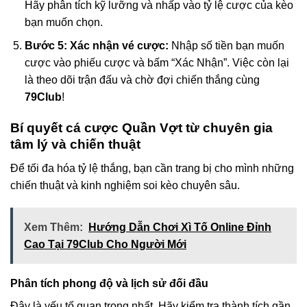
Hãy phân tích kỹ lưỡng và nhấp vào tỷ lệ cược của kèo
bạn muốn chọn.
Bước 5: Xác nhận vé cược:
Nhập số tiền bạn muốn
cược vào phiếu cược và bấm “Xác Nhận”. Việc còn lại
là theo dõi trận đấu và chờ đợi chiến thắng cùng
79Club
!
Bí quyết cá cược Quần Vợt từ chuyên gia
tâm lý và chiến thuật
Để tối đa hóa tỷ lệ thắng, bạn cần trang bị cho mình những
chiến thuật và kinh nghiệm soi kèo chuyên sâu.
Xem Thêm:
Hướng Dẫn Chơi Xì Tố Online Đỉnh
Cao Tại 79Club Cho Người Mới
Phân tích phong độ và lịch sử đối đầu
Đây là yếu tố quan trọng nhất. Hãy kiểm tra thành tích gần